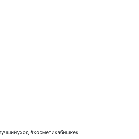
#лучшийуход #косметикабишкек