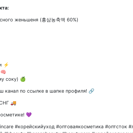
кта:
красного женьшеня (홍삼농축액 60%)
ти ⚡
 🧠
у соку) 🍏
ш канал по ссылке в шапке профиля! 🔗
 СНГ 🚚
осметике! 💜
incare #корейскийуход #оптоваякосметика #оптсток 