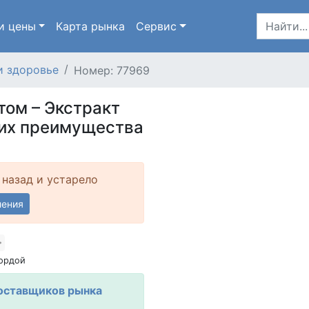
и цены
Карта
рынка
Сервис
и здоровье
Номер: 77969
том – Экстракт
 их преимущества
 назад и устарело
ления
ордой
оставщиков рынка