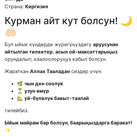
Страна:
Киргизия
Курман айт кут болсун! 🌙
🤲🏻
Бул ыйык күндөрдө жүрөгүңүздөгү
аруусунан
айтылган тилектер
,
асыл ой-максаттарыңыз
орундалып, каалоолоруңуз кабыл болсун.
Жараткан
Аллах Тааладан
сиздер үчүн:
🌿
чын ден соолук
⏳
узун өмүр
🏡
үй-бүлөлүк бакыт-таалай
тилейбиз.
Ыйык майрам бар болсун, баарыңыздарга баракат!
✨