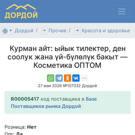
Дордой
Прочее
Красота и здоровье
Курман айт: ыйык тилектер, ден
соолук жана үй-бүлөлүк бакыт —
Косметика ОПТОМ
27 мая 2026 №107332 Дордой
R00005417
код поставщика в
Базе
Поставщиков рынка Дордой
Розница:
Нет
Опт:
Да