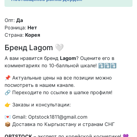
Опт:
Да
Розница:
Нет
Страна:
Корея
Бренд Lagom 🤍
А вам нравится бренд
Lagom
? Оцените его в
комментариях по 10-балльной шкале! ⤵️⤵️⤵️
📌 Актуальные цены на все позиции можно
посмотреть в нашем канале.
🔗 Переходите по ссылке в шапке профиля!
👉 Заказы и консультации:
💌 Gmail: Optstock1811@gmail.com
📦 Доставка по Кыргызстану и странам СНГ
OPTSTOCK
– эксперт по корейской косметике! 💜