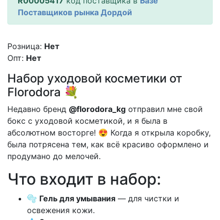
R00005417
код поставщика в
Базе
Поставщиков рынка Дордой
Розница:
Нет
Опт:
Нет
Набор уходовой косметики от
Florodora 💐
Недавно бренд
@florodora_kg
отправил мне свой
бокс с уходовой косметикой, и я была в
абсолютном восторге! 😍 Когда я открыла коробку,
была потрясена тем, как всё красиво оформлено и
продумано до мелочей.
Что входит в набор:
🫧
Гель для умывания
— для чистки и
освежения кожи.