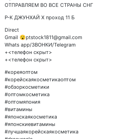
ОТПРАВЛЯЕМ ВО ВСЕ СТРАНЫ СНГ
Р-К ДЖУНХАЙ X проход 11 Б
Direct
Gmail 😮ptstock1811@gmail.com
Whats app/ЗВОНКИ/Telegram
+<телефон скрыт>
+<телефон скрыт>
#кореяоптом
#корейскаякосметикаоптом
#обзоркосметики
#оптомкосметика
#оптомяпония
#витамины
#японскаякосметика
#японскиевитамины
#лучшаякорейскаякосметика
#drceuracle