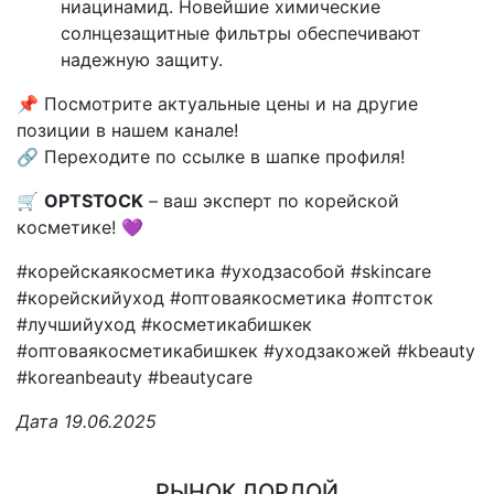
ниацинамид. Новейшие химические
солнцезащитные фильтры обеспечивают
надежную защиту.
📌 Посмотрите актуальные цены и на другие
позиции в нашем канале!
🔗 Переходите по ссылке в шапке профиля!
🛒
OPTSTOCK
– ваш эксперт по корейской
косметике! 💜
#корейскаякосметика #уходзасобой #skincare
#корейскийуход #оптоваякосметика #оптсток
#лучшийуход #косметикабишкек
#оптоваякосметикабишкек #уходзакожей #kbeauty
#koreanbeauty #beautycare
Дата 19.06.2025
РЫНОК ДОРДОЙ