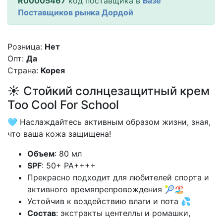
R00005467
код поставщика в
Базе
Поставщиков рынка Дордой
Розница:
Нет
Опт:
Да
Страна:
Корея
☀️ Стойкий солнцезащитный крем
Too Cool For School
🩵 Наслаждайтесь активным образом жизни, зная,
что ваша кожа защищена!
Объем
: 80 мл
SPF
: 50+ PA++++
Прекрасно подходит для любителей спорта и
активного времяпрепровождения 🎾🏖️
Устойчив к воздействию влаги и пота 💦
Состав
: экстракты центеллы и ромашки,