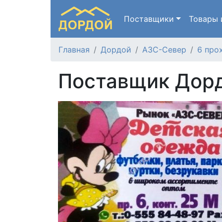
Поставщики
Товары
Главная
Дордой
АЗС-Север
6 про
Поставщик Дорд