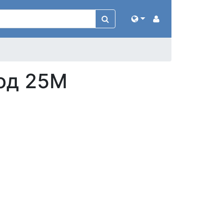
од 25М