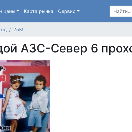
и цены
Карта
рынка
Сервис
ход
25М
ой АЗС-Север 6 прох