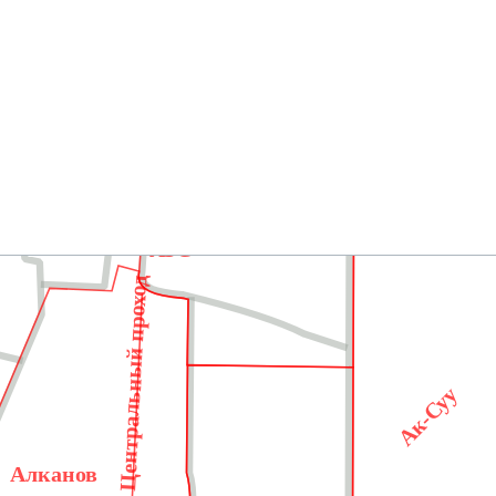
АЗС
Центральный проход
Ак-Суу
Алканов