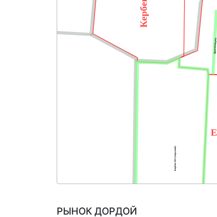
Брючный ря
Е
Кербен-Юг (верхний)
РЫНОК ДОРДОЙ