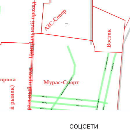
Центральный проход
АЗС-Север
д
Восток
ЛЭП (кишка малая)
Мир обуви
Центральный проход
вропа
Кишка большая (старый ЛЭП)
Мурас-Спорт
Дордой (китайский рынок)
6 проход
6 проход
ЛЭП (кишка малая)
7 проход
7 проход
Мир обуви
8 проход
Кишка большая (старый ЛЭП)
8 проход
9 проход (самопошив)
9 проход (самопошив)
11 проход
11 проход
СОЦСЕТИ
12 проход