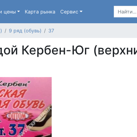
и цены
Карта
рынка
Сервис
)
9 ряд (обувь)
37
ой Кербен-Юг (верхний