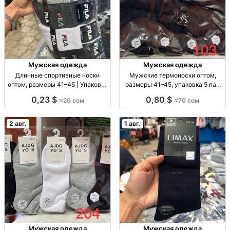
Мужская одежда
Мужская одежда
Длинные спортивные носки
Мужские термоноски оптом,
оптом, размеры 41–45 | Упаковка
размеры 41–45, упаковка 5 пар
10 шт. Спорт. носки опт, р-р 41–
Муж. термоноски, р-р 41–45, уп.
0,23 $
0,80 $
≈20 сом
≈70 сом
45, уп. 10 шт., 20 сом/уп.
5 шт., опт.
2 авг.
1 авг.
Мужская одежда
Мужская одежда