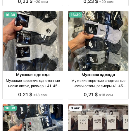
0,23 $
0,23 $
≈20 сом
≈20 сом
44, уп. 10 шт., опт.
41–45, уп. 10 пар, опт.
16:39
16:39
Мужская одежда
Мужская одежда
Мужские короткие однотонные
Мужские короткие спортивные
носки оптом, размеры 41–45
носки оптом, размеры 41–45
Муж. короткие однотон. носки, р-
Муж. спорт. носки, р-р 41–45, опт,
0,21 $
0,21 $
≈18 сом
≈18 сом
р 41–45, опт: 18 сом/пара, компл.
уп. 10 шт. — 180 сом
10 пар — 180 сом.
16:39
3 авг.