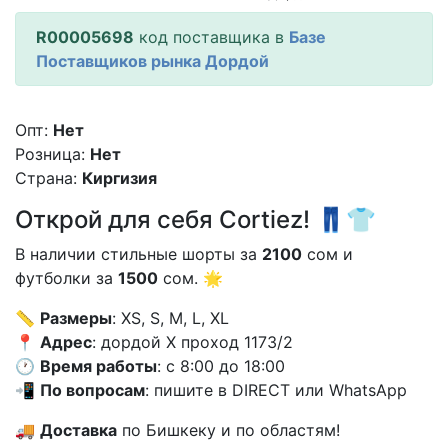
R00005698
код поставщика в
Базе
Поставщиков рынка Дордой
Опт:
Нет
Розница:
Нет
Страна:
Киргизия
Открой для себя Cortiez! 👖👕
В наличии стильные шорты за
2100
сом и
футболки за
1500
сом. 🌟
📏
Размеры
: XS, S, M, L, XL
📍
Адрес
: дордой X проход 1173/2
🕐
Время работы
: с 8:00 до 18:00
📲
По вопросам
: пишите в DIRECT или WhatsApp
🚚
Доставка
по Бишкеку и по областям!