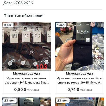
Дата 17.06.2026
Похожие объявления
3 авг.
1 авг.
Мужская одежда
Мужская одежда
Мужские термоноски оптом,
Мужские хлопковые носки Limax
размеры 41–45, упаковка 5 пар
оптом, размеры 39–45 Муж. х/б
Муж. термоноски, р-р 41–45, уп.
носки Limax, р-р 39–45, уп. 12
0,80 $
0,74 $
≈70 сом
≈65 сом
5 шт., опт.
пар, 65 сом.
23 июл.
23 июл.