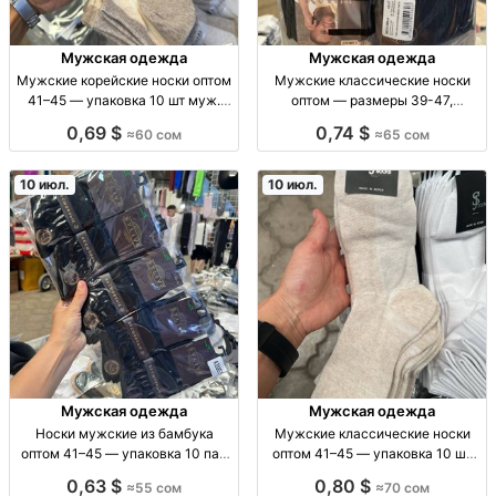
Мужская одежда
Мужская одежда
Мужские корейские носки оптом
Мужские классические носки
41–45 — упаковка 10 шт муж.
оптом — размеры 39-47,
носки корейск., разм. 41-45, опт,
упаковка 12 пар нос. муж.
0,69 $
0,74 $
≈60 сом
≈65 сом
упак. 10 шт, 60 KGS/упак. без
класcич. опт; р-ры 39-41/41-
контактов
43/43-45/45-47; упаковка 12 шт;
поставка по регионам СНГ
10 июл.
10 июл.
Мужская одежда
Мужская одежда
Носки мужские из бамбука
Мужские классические носки
оптом 41–45 — упаковка 10 пар
оптом 41–45 — упаковка 10 шт
носки м/к из бамбука, р-р 41-45,
муж. классич. носки, р-р 41–45,
0,63 $
0,80 $
≈55 сом
≈70 сом
состав бамбук, комфорт/
фас. 10 шт/уп, повседн. стиль,