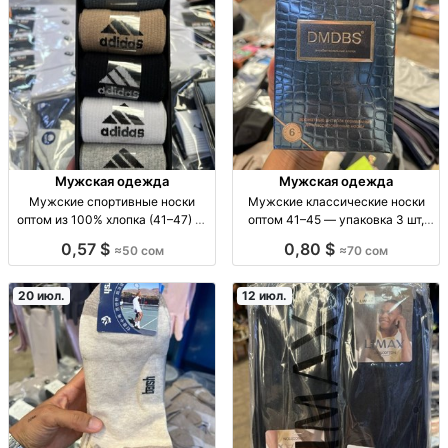
Мужская одежда
Мужская одежда
Мужские спортивные носки
Мужские классические носки
оптом из 100% хлопка (41–47) —
оптом 41–45 — упаковка 3 шт,
упаковка 5 пар муж. спорт. носки
цена 70 сом Муж. носки
0,57 $
0,80 $
≈50 сом
≈70 сом
опт, 100% хлопок, р-р 41-47, упак.
классич., р-ры 41-45, упак. 3 шт,
5 шт, для повседн./спорт
опт, базовая модель, для
магазина/розницы.
20 июл.
12 июл.