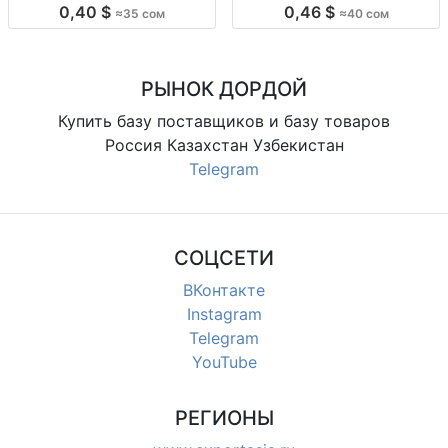
цена 35 сом мужские классич.
Мн. короткие носки, муж., р-р 41–
0,40 $
0,46 $
≈35 сом
≈40 сом
носки оптом, р-ры 41–45,
45, фас. 10 шт/уп, повседн. носка,
фасовка 10 шт/упак,
опт
повседневные
РЫНОК ДОРДОЙ
Купить базу поставщиков и базу товаров
Россия Казахстан Узбекистан
Telegram
СОЦСЕТИ
ВКонтакте
Instagram
Telegram
YouTube
РЕГИОНЫ