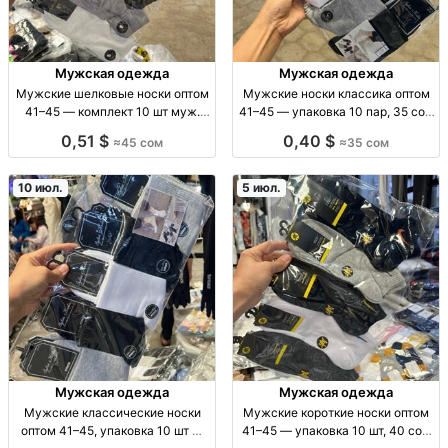
Мужская одежда
Мужская одежда
Мужские шелковые носки оптом
Мужские носки классика оптом
41–45 — комплект 10 шт муж.
41–45 — упаковка 10 пар, 35 сом
носки шелк, опт; разм. 41-45;
муж носки, классика, р 41-45,
0,51 $
0,40 $
≈45 сом
≈35 сом
компл. 10 шт; для ежедневной
упак 10 пар, повсдневная носка,
носки, комфорт, мягкость,
для опт/розн, без бренд-
дышащие; п
этикеток, удоб
10 июл.
5 июл.
Мужская одежда
Мужская одежда
Мужские классические носки
Мужские короткие носки оптом
оптом 41–45, упаковка 10 шт —
41–45 — упаковка 10 шт, 40 сом