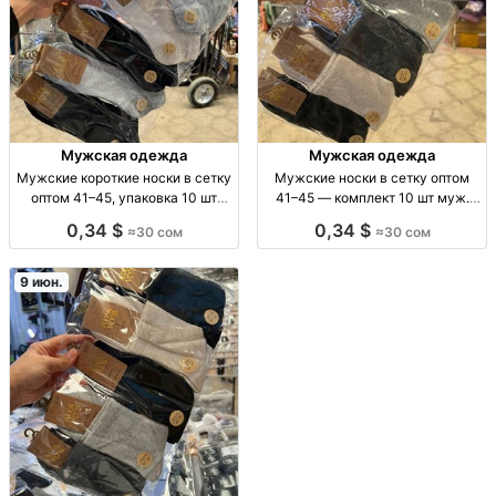
Мужская одежда
Мужская одежда
Мужские короткие носки в сетку
Мужские носки в сетку оптом
оптом 41–45, упаковка 10 шт
41–45 — комплект 10 шт муж.
муж. носки, короткие, сетка/
носки в сетку, 41–45, опт,
0,34 $
0,34 $
≈30 сом
≈30 сом
дышащие, 41–45, 10 шт/уп, опт
комплект 10 шт, сезон/дышащие,
для перепродажи
9 июн.