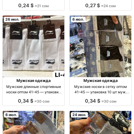
10 штук Однотонные короткие
пар/упаковка муж. спортивные
0,24 $
0,27 $
≈21 сом
≈24 сом
носки оптом, р-р 36–41 и 41–45,
носки ср. длины, р.41–45, опт,
уп. 10 шт., 21 сом/уп.
упаковка 10 шт, повседнев/спорт
26 июл.
6 июл.
Мужская одежда
Мужская одежда
Мужские длинные спортивные
Мужские носки в сетку оптом
носки оптом 41–45 — упаковка
41–45 — упаковка 10 шт муж.
10 шт муж. длинные спорт-носки,
носки в сетку, разм. 41–45, опт,
0,34 $
0,34 $
≈30 сом
≈30 сом
р-р 41–45, фас. 10 шт/уп., опт,
упак. 10 шт, дышащий материал/
сом/уп.
сетчатая вязка
6 июл.
24 июн.