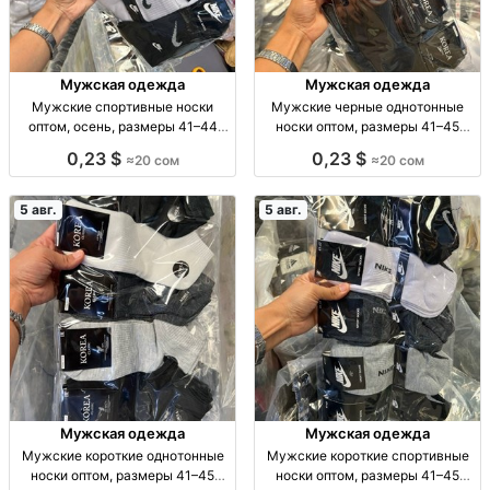
Мужская одежда
Мужская одежда
Мужские спортивные носки
Мужские черные однотонные
оптом, осень, размеры 41–44
носки оптом, размеры 41–45
Муж. спорт. носки, осень, р-р 41–
Муж. носки, однотн., черные, р-р
0,23 $
0,23 $
≈20 сом
≈20 сом
44, уп. 10 шт., опт.
41–45, уп. 10 пар, опт.
5 авг.
5 авг.
Мужская одежда
Мужская одежда
Мужские короткие однотонные
Мужские короткие спортивные
носки оптом, размеры 41–45
носки оптом, размеры 41–45