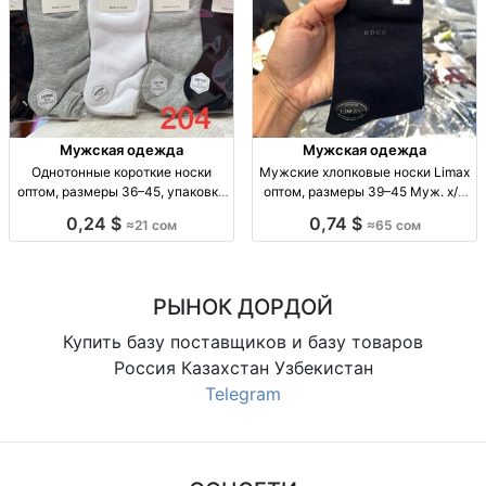
Мужская одежда
Мужская одежда
Однотонные короткие носки
Мужские хлопковые носки Limax
оптом, размеры 36–45, упаковка
оптом, размеры 39–45 Муж. х/б
10 штук Однотонные короткие
носки Limax, р-р 39–45, уп. 12
0,24 $
0,74 $
≈21 сом
≈65 сом
носки оптом, р-р 36–41 и 41–45,
пар, 65 сом.
уп. 10 шт., 21 сом/уп.
РЫНОК ДОРДОЙ
Купить базу поставщиков и базу товаров
Россия Казахстан Узбекистан
Telegram