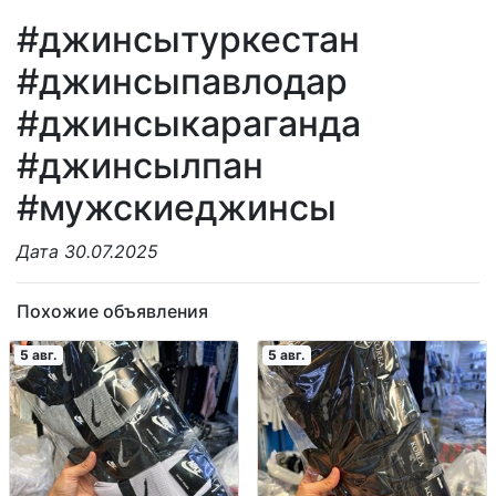
#джинсытуркестан
#джинсыпавлодар
#джинсыкараганда
#джинсылпан
#мужскиеджинсы
Дата 30.07.2025
Похожие объявления
5 авг.
5 авг.