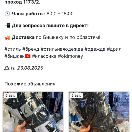
проход 1173/2
.
🕐
Часы работы:
8:00 - 18:00
📲
Для вопросов пишите в директ!
🚚
Доставка
по Бишкеку и по областям!
#стиль #бренд #стильнаяодежда #одежда #дрил
#бишкек🇰🇬 #классика #oldmoney
Дата 23.08.2025
Похожие объявления
5 авг.
5 авг.