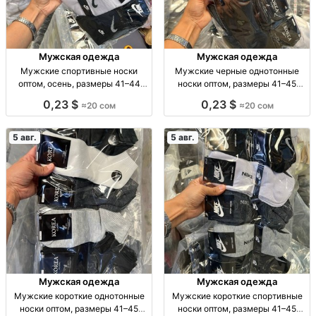
Мужская одежда
Мужская одежда
Мужские спортивные носки
Мужские черные однотонные
оптом, осень, размеры 41–44
носки оптом, размеры 41–45
Муж. спорт. носки, осень, р-р 41–
Муж. носки, однотн., черные, р-р
0,23 $
0,23 $
≈20 сом
≈20 сом
44, уп. 10 шт., опт.
41–45, уп. 10 пар, опт.
5 авг.
5 авг.
Мужская одежда
Мужская одежда
Мужские короткие однотонные
Мужские короткие спортивные
носки оптом, размеры 41–45
носки оптом, размеры 41–45