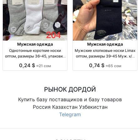
Мужская одежда
Мужская одежда
Однотонные короткие носки
Мужские хлопковые носки Limax
оптом, размеры 36–45, упаковка
оптом, размеры 39–45 Муж. х/б
10 штук Однотонные короткие
носки Limax, р-р 39–45, уп. 12
0,24 $
0,74 $
≈21 сом
≈65 сом
носки оптом, р-р 36–41 и 41–45,
пар, 65 сом.
уп. 10 шт., 21 сом/уп.
РЫНОК ДОРДОЙ
Купить базу поставщиков и базу товаров
Россия Казахстан Узбекистан
Telegram