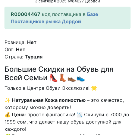
3 сентября 2025 №84627 Дордой
R00004467
код поставщика в
Базе
Поставщиков рынка Дордой
Розница:
Нет
Опт:
Нет
Страна:
Турция
Большие Скидки на Обувь для
Всей Семьи 👠👢👞👟
Только в Центре Обуви Эксклюзив! 🌟
✨
Натуральная Кожа полностью
– это качество,
которому можно доверять!
💰
Цена:
просто фантастика! 📉 Скинули с 7000 до
1999 сом, что делает нашу обувь доступной для
каждого!