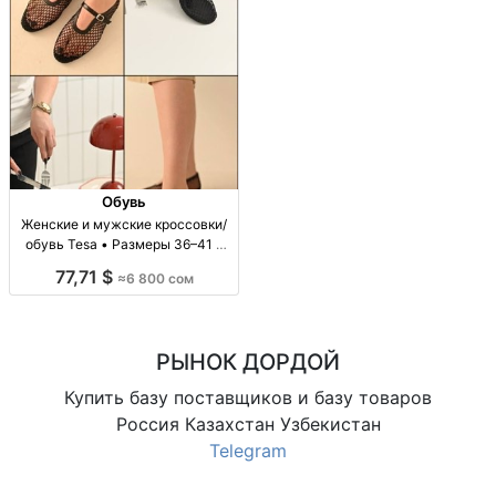
Обувь
Женские и мужские кроссовки/
обувь Tesa • Размеры 36–41 •
Наличие по запросу Обувь Tesa,
77,71 $
≈6 800 сом
р-ры 36–41; цена 6800 KGS;
налич. уточн.; унисекс/для
мужчин и женщин;
повседневная.
РЫНОК ДОРДОЙ
Купить базу поставщиков и базу товаров
Россия Казахстан Узбекистан
Telegram