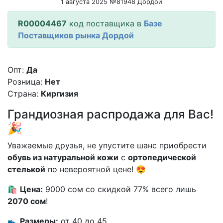
1 августа 2025 №81948 Дордой
R00004467
код поставщика в
Базе
Поставщиков рынка Дордой
Опт:
Да
Розница:
Нет
Страна:
Киргизия
Грандиозная распродажа для Вас!
🎉
Уважаемые друзья, не упустите шанс приобрести
обувь из натуральной кожи
с
ортопедической
стелькой
по невероятной цене! 😍
🛍️
Цена:
9000 сом со скидкой 77% всего лишь
2070 сом
!
👟
Размеры:
от 40 до 45.