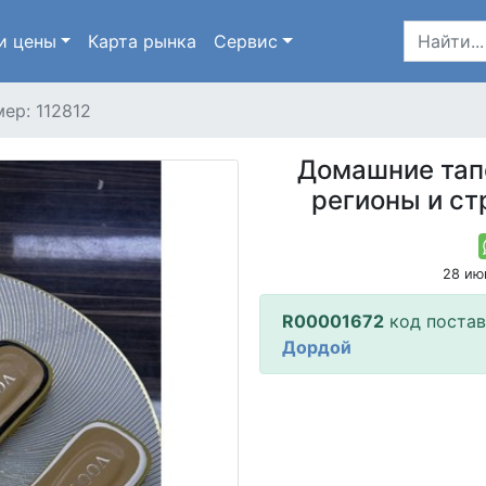
и цены
Карта
рынка
Сервис
ер: 112812
Домашние тап
регионы и ст
28 ию
R00001672
код поста
Дордой