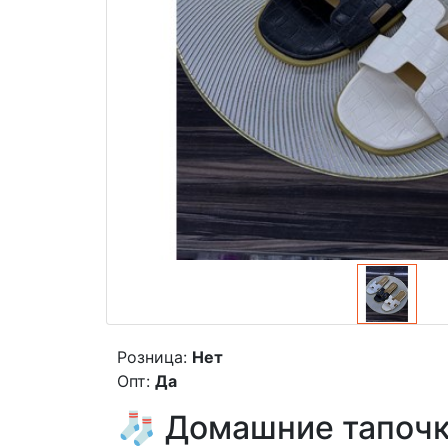
Розница:
Нет
Опт:
Да
🧦 Домашние тапочк