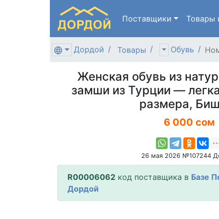
Поставщики
Товары
Дордой
Обувь
Товары
Ном
Женская обувь из натур
замши из Турции — легка
размера, Би
6 000 сом
26 мая 2026 №107244 Д
R00006062
код поставщика в
Базе П
Дордой