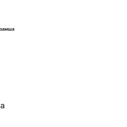
 замша
ка