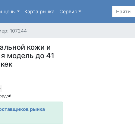
и цены
Карта
рынка
Сервис
ер: 107244
альной кожи и
я модель до 41
шкек
ордой
оставщиков рынка