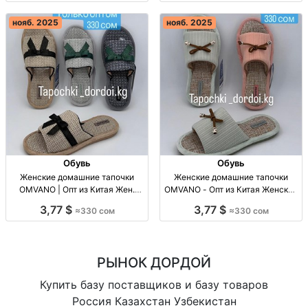
6 штук в пачке, 330 сом, только
оптом, отправка в любые страны
нояб. 2025
нояб. 2025
Обувь
Обувь
Женские домашние тапочки
Женские домашние тапочки
OMVANO | Опт из Китая Жен.
OMVANO - Опт из Китая Женские
тапочки OMVANO, опт, 36-41, 6
домашние тапочки OMVANO
3,77 $
3,77 $
≈330 сом
≈330 сом
штук в уп. - 330 сом.
оптом, размеры 36-41, 6 шт в
пачке, цена 330 сом.
РЫНОК ДОРДОЙ
Купить базу поставщиков и базу товаров
Россия Казахстан Узбекистан