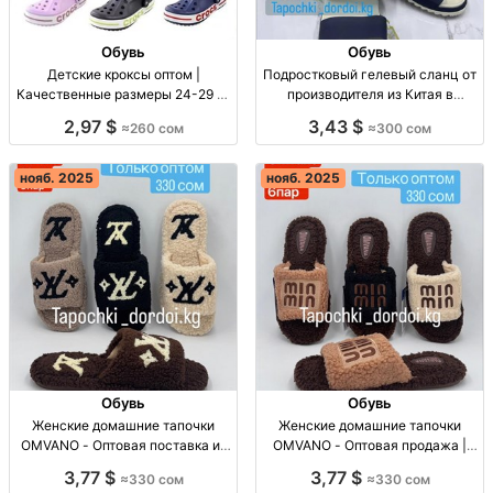
Обувь
Обувь
Детские кроксы оптом |
Подростковый гелевый сланц от
Качественные размеры 24-29 из
производителя из Китая в
Китая 🇨🇳 по выгодной цене
Кыргызстане | Оптовая продажа
2,97 $
3,43 $
≈260 сом
≈300 сом
Кроксы детские 24-29, опт, 260
Гелевые сланцы от 36 до 40
сом, только оптом!
размера, оптовая продажа,
доставка во все страны.
нояб. 2025
нояб. 2025
Обувь
Обувь
Женские домашние тапочки
Женские домашние тапочки
OMVANO - Оптовая поставка из
OMVANO - Оптовая продажа |
Китая Тапочки OMVANO, опт, 36-
Бишкеки, Кыргызстан Жен.
3,77 $
3,77 $
≈330 сом
≈330 сом
41, 330 сом за пачку из 6 пар.
тапочки OMVANO, размер 36-41,