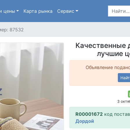
и цены
Карта
рынка
Сервис
ер: 87532
Качественные 
лучшие ц
Объявление подано
Найт
3 окт
R00001672
код поста
Дордой