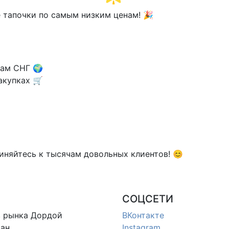
 тапочки по самым низким ценам! 🎉
нам СНГ 🌍
акупках 🛒
иняйтесь к тысячам довольных клиентов! 😊
СОЦСЕТИ
в
рынка Дордой
ВКонтакте
ан
Instagram