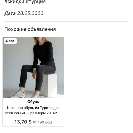
#скидки #турция
Дата 28.05.2026
Похожие объявления
4 авг.
Обувь
Кожаная обувь из Турции для
всей семьи — размеры 29–42 от
1199 сом Обувь из натур. кожи,
13,70 $
≈1 199 сом
Турция; р-ры 29–42; от 1199 сом;
акция 3 дня.