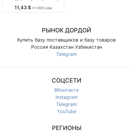
скидка кожа натур. (МС); Турция;
11,43 $
≈1 000 сом
р-ры 19–45; скидка до -80%; для
всей семьи; демисезон/
повседневная обувь
РЫНОК ДОРДОЙ
Купить базу поставщиков и базу товаров
Россия Казахстан Узбекистан
Telegram
СОЦСЕТИ
ВКонтакте
Instagram
Telegram
YouTube
РЕГИОНЫ