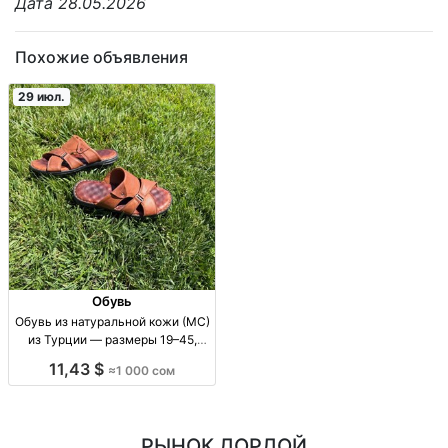
Дата 28.05.2026
Похожие объявления
29 июл.
Обувь
Обувь из натуральной кожи (МС)
из Турции — размеры 19–45,
скидка кожа натур. (МС); Турция;
11,43 $
≈1 000 сом
р-ры 19–45; скидка до -80%; для
всей семьи; демисезон/
повседневная обувь
РЫНОК ДОРДОЙ