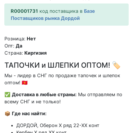
R00001731
код поставщика в
Базе
Поставщиков рынка Дордой
Розница:
Нет
Опт:
Да
Страна:
Киргизия
ТАПОЧКИ и ШЛЕПКИ ОПТОМ! 🏷️
Мы - лидер в СНГ по продаже тапочек и шлепок
оптом! 🇰🇬
✅
Доставка в любые страны:
Мы отправляем по
всему СНГ и не только!
📦
Где нас найти:
ДОРДОЙ, Оберон X ряд 22-XX конт
Кербен X ряд XX конт