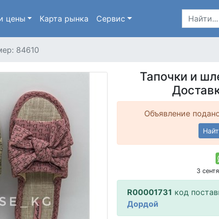
и цены
Карта
рынка
Сервис
ер: 84610
Тапочки и шл
Доставк
Объявление подано
Найт
3 сент
R00001731
код поста
Дордой