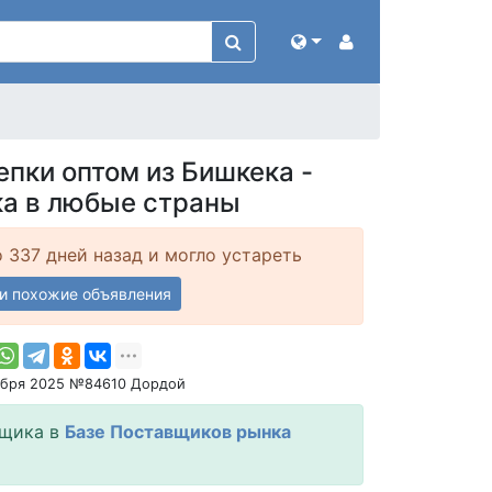
епки оптом из Бишкека -
а в любые страны
 337 дней назад и могло устареть
и похожие объявления
ября 2025 №84610 Дордой
вщика в
Базе Поставщиков рынка