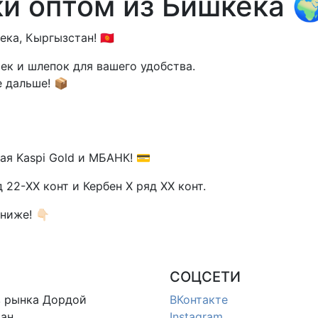
и оптом из Бишкека 
, Кыргызстан! 🇰🇬
к и шлепок для вашего удобства.
 дальше! 📦
ая Kaspi Gold и МБАНК! 💳
22-XX конт и Кербен X ряд XX конт.
иже! 👇🏻
СОЦСЕТИ
в
рынка Дордой
ВКонтакте
ан
Instagram