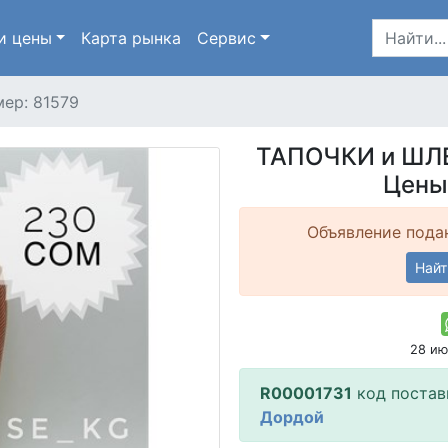
и цены
Карта
рынка
Сервис
ер: 81579
ТАПОЧКИ и ШЛЕ
Цены
Объявление подан
Найт
28 и
R00001731
код поста
Дордой