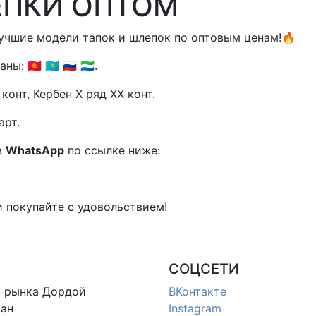
ЕПКИ ОПТОМ
учшие модели тапок и шлепок по оптовым ценам!🔥
🇬 🇰🇿 🇷🇺 🇸🇱.
конт, Кербен X ряд XX конт.
арт.
в
WhatsApp
по ссылке ниже:
и покупайте с удовольствием!
СОЦСЕТИ
в
рынка Дордой
ВКонтакте
ан
Instagram