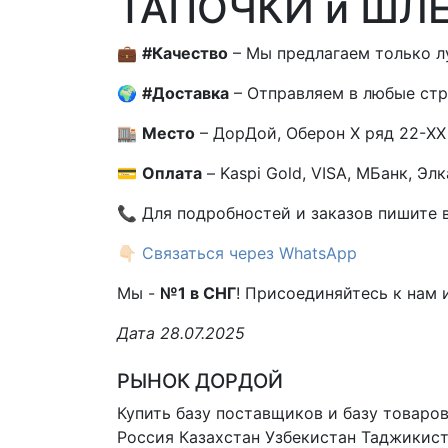
ТАПОЧКИ и ШЛ
💼
#Качество
– Мы предлагаем только л
🌍
#Доставка
– Отправляем в любые страны: 
🏬
Место
– ДорДой, Оберон X ряд 22-XX 
💳
Оплата
– Kaspi Gold, VISA, МБанк, Элк
📞 Для подробностей и заказов пишите 
👇🏻
Связаться через WhatsApp
Мы -
№1 в СНГ
! Присоединяйтесь к нам 
Дата 28.07.2025
РЫНОК ДОРДОЙ
Купить базу поставщиков и базу товаро
Россия Казахстан Узбекистан
Таджикист