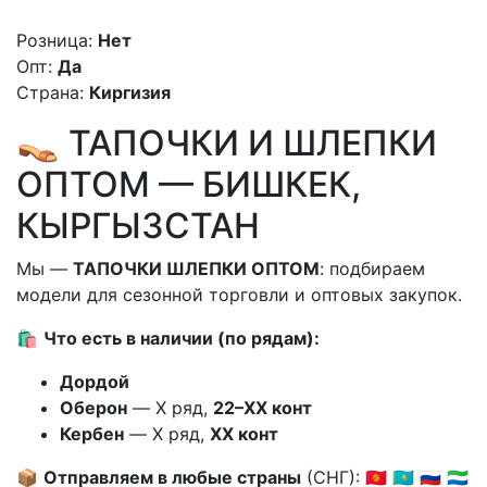
Розница:
Нет
Опт:
Да
Страна:
Киргизия
👡 ТАПОЧКИ И ШЛЕПКИ
ОПТОМ — БИШКЕК,
КЫРГЫЗСТАН
Мы —
ТАПОЧКИ ШЛЕПКИ ОПТОМ
: подбираем
модели для сезонной торговли и оптовых закупок.
🛍️
Что есть в наличии (по рядам):
Дордой
Оберон
— X ряд,
22–XX конт
Кербен
— X ряд,
XX конт
📦
Отправляем в любые страны
(СНГ): 🇰🇬 🇰🇿 🇷🇺 🇸🇱