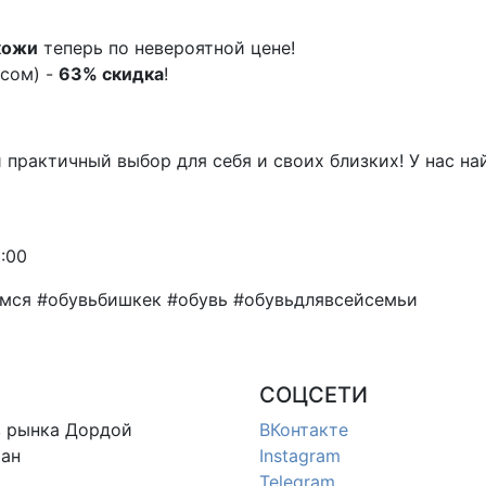
кожи
теперь по невероятной цене!
 сом) -
63% скидка
!
 и практичный выбор для себя и своих близких! У нас н
:00
емся #обувьбишкек #обувь #обувьдлявсейсемьи
СОЦСЕТИ
в
рынка Дордой
ВКонтакте
ан
Instagram
Telegram