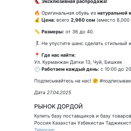
👠
Эксклюзивная распродажа!
🔥 Оригинальная обувь из
натуральной 
💰
Цена:
всего
2,960 сом
(вместо 8,000
📏
Размеры:
от 36 до 40.
🏃‍♀️ Не упустите шанс сделать стильный
📍
Где нас найти:
Ул. Курманжан Датки 13, Чуй, Бишкек
🕙
Работаем каждый день:
с 10:00 до 20
Подписывайтесь на нас! 🤗 #подписыва
Дата 27.04.2025
РЫНОК ДОРДОЙ
Купить базу поставщиков и базу товаро
Россия Казахстан Узбекистан
Таджикист
Telegram