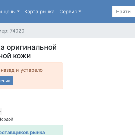
и цены
Карта
рынка
Сервис
ер: 74020
а оригинальной
ной кожи
 назад и устарело
ления
Дордой
оставщиков рынка