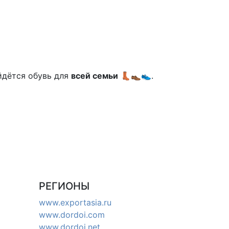
айдётся обувь для
всей семьи
👢👞👟.
РЕГИОНЫ
www.exportasia.ru
www.dordoi.com
www.dordoi.net