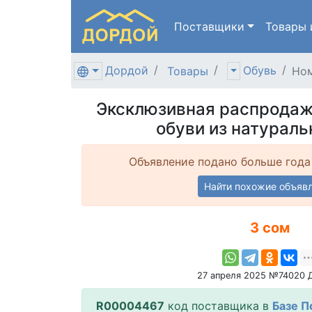
Поставщики
Товары
Дордой
Обувь
Товары
Ном
Эксклюзивная распродаж
обуви из натураль
Объявление подано больше года
Найти похожие объяв
3 сом
27 апреля 2025 №74020 
R00004467
код поставщика в
Базе П