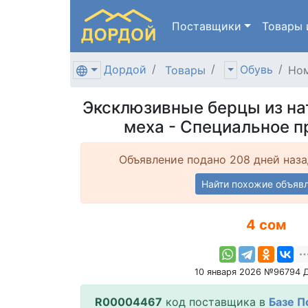
Поставщики
Товары
Дордой
Обувь
Товары
Ном
Эксклюзивные берцы из на
меха - Специальное п
Объявление подано 208 дней наза
Найти похожие объяв
4 сом
10 января 2026 №96794 
R00004467
код поставщика в
Базе П