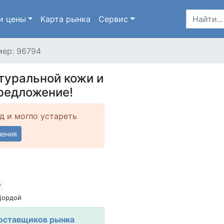
и цены
Карта
рынка
Сервис
ер: 96794
туральной кожи и
редложение!
д и могло устареть
ления
Дордой
оставщиков рынка