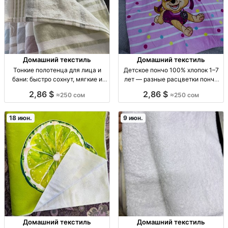
Домашний текстиль
Домашний текстиль
Тонкие полотенца для лица и
Детское пончо 100% хлопок 1–7
бани: быстро сохнут, мягкие и
лет — разные расцветки пончо
отлично впитывают — Бишкек
детское, 100% хлопок, 1–7 лет,
2,86 $
2,86 $
≈250 сом
≈250 сом
тонч. полотенца: лицевое/
мягкая ткань, разные расцветки
банное, тонкая махра, быстрая
(наличие уточнять), сезон: деми/
сушка, высокая впитываемость,
18 июн.
9 июн.
мягкие к коже,
Домашний текстиль
Домашний текстиль