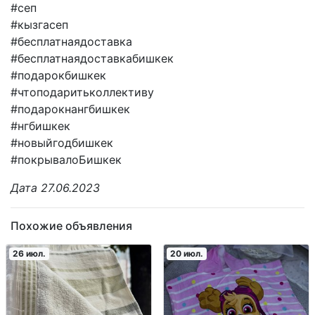
#сеп
#кызгасеп
#бесплатнаядоставка
#бесплатнаядоставкабишкек
#подарокбишкек
#чтоподаритьколлективу
#подарокнангбишкек
#нгбишкек
#новыйгодбишкек
#покрывалоБишкек
Дата 27.06.2023
Похожие объявления
26 июл.
20 июл.