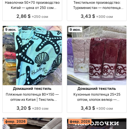
Наволочки 50×70 производство
Текстильное производство:
Китай — цена от 250 сом
Туркменистан — полотенца
Наволочки, постельный
70×140 и 50×90 (цены за
2,86 $
3,43 $
≈250 сом
≈300 сом
текстиль, размер 50×70 см,
размер) полотенца опт/
комплект: пара, производство
производство, Туркменистан;
КНР, цена за пару, дом
размеры 70×140 (300 сом),
9 июн.
9 июн.
50×90 (150 сом); домашний
тексти
Домашний текстиль
Домашний текстиль
Пляжные полотенца 80×150 —
Кухонные полотенца 25×25
оптом из Китая | Текстиль
оптом, хлопок велюр —
полотенце пляжн. 80×150 см,
Узбекистан полотенца кухонные
3,20 $
3,43 $
≈280 сом
≈300 сом
опт, произв. Китай, летний
х/б велюр 25×25 см; опт; 10 шт/
текстиль
уп; УЗБ производство
февр. 2026
февр. 2026