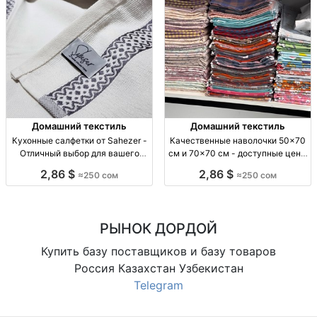
Домашний текстиль
Домашний текстиль
Кухонные салфетки от Sahezer -
Качественные наволочки 50x70
Отличный выбор для вашего
см и 70x70 см - доступные цены
дома Кухонные салфетки, 40*60
Наволочки 50x70 и 70x70 см, от
2,86 $
2,86 $
≈250 сом
≈250 сом
см, Турция, 250 сом.
250 сом за пару.
РЫНОК ДОРДОЙ
Купить базу поставщиков и базу товаров
Россия Казахстан Узбекистан
Telegram