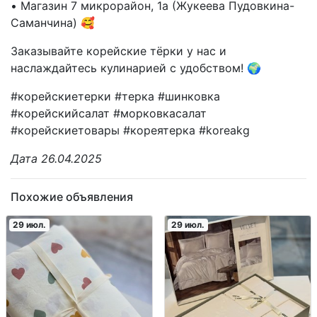
• Магазин 7 микрорайон, 1а (Жукеева Пудовкина-
Саманчина) 🥰
Заказывайте корейские тёрки у нас и
наслаждайтесь кулинарией с удобством! 🌍
#корейскиетерки #терка #шинковка
#корейскийсалат #морковкасалат
#корейскиетовары #кореятерка #koreakg
Дата 26.04.2025
Похожие объявления
29 июл.
29 июл.