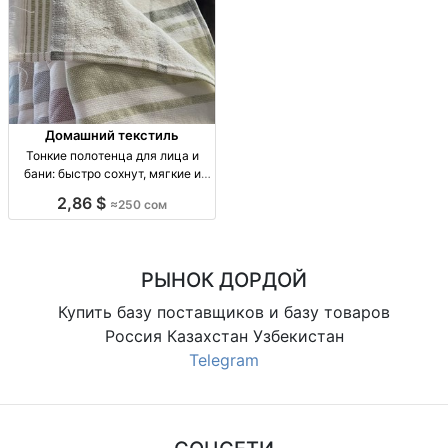
Домашний текстиль
Тонкие полотенца для лица и
бани: быстро сохнут, мягкие и
отлично впитывают — Бишкек
2,86 $
≈250 сом
тонч. полотенца: лицевое/
банное, тонкая махра, быстрая
сушка, высокая впитываемость,
мягкие к коже,
РЫНОК ДОРДОЙ
Купить базу поставщиков и базу товаров
Россия Казахстан Узбекистан
Telegram