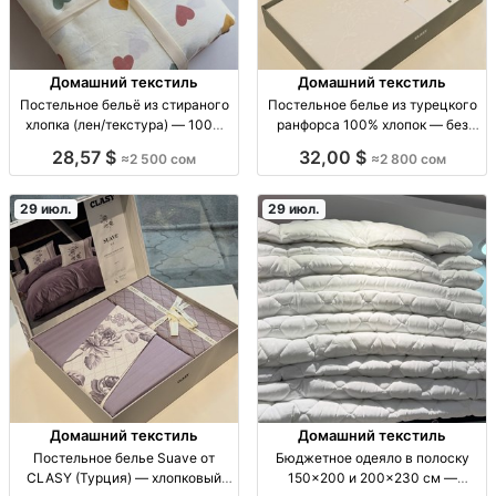
Домашний текстиль
Домашний текстиль
Постельное бельё из стираного
Постельное белье из турецкого
хлопка (лен/текстура) — 100%
ранфорса 100% хлопок — без
хлопок, мягкое и нежное ПБ
катышков, линьки и усадки |
28,57 $
32,00 $
≈2 500 сом
≈2 800 сом
стираный хлопок 100%:
Бишкек Постельное бельё
полуторка (подод 160x210, прост
ранфорс (100% хлопок) Турция:
180x240, нав 50x70) двуспалка
без катышков, без линьки, не
29 июл.
29 июл.
(200x230, про
садится, сохраняет форму
Домашний текстиль
Домашний текстиль
Постельное белье Suave от
Бюджетное одеяло в полоску
CLASY (Турция) — хлопковый
150×200 и 200×230 см —