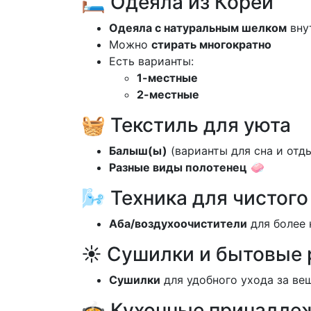
🛏️ Одеяла из Кореи
Одеяла с натуральным шелком
вну
Можно
стирать многократно
Есть варианты:
1-местные
2-местные
🧺 Текстиль для уюта
Балыш(ы)
(варианты для сна и отд
Разные виды полотенец
🧼
🌬️ Техника для чистого
Аба/воздухоочистители
для более
☀️ Сушилки и бытовые
Сушилки
для удобного ухода за ве
🍲 Кухонные принадле