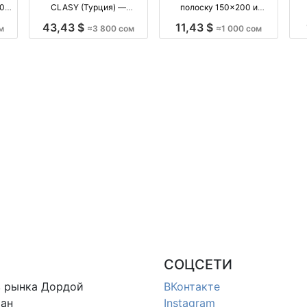
00%
CLASY (Турция) —
полоску 150×200 и
в,
хлопковый ранфорс, евро
200×230 см — домашний
нап
43,43 $
11,43 $
м
≈3 800 сом
≈1 000 сом
кек
комплект, 5 оттенков
текстиль производство
я
производство Турция
Киргизия
п
СОЦСЕТИ
в
рынка Дордой
ВКонтакте
ан
Instagram