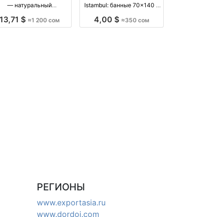
— натуральный
Istambul: банные 70×140 и
олнитель, прохладный и
лицевые 50×90 оптом —
13,71 $
4,00 $
≈1 200 сом
≈350 сом
поддерживающий
Кыргызстан оптом
роизводство Киргизия
производство Киргизия
РЕГИОНЫ
www.exportasia.ru
www.dordoi.com