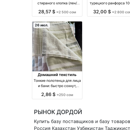
стираного хлопка (лен/
турецкого ранфорса 1
текстура) — 100% хлопок,
хлопок — без катышко
28,57 $
32,00 $
≈2 500 сом
≈2 800 со
мягкое и нежное
линьки и усадки | Биш
производство Киргизия
производство Турци
26 июл.
Домашний текстиль
Тонкие полотенца для лица
и бани: быстро сохнут,
мягкие и отлично
2,86 $
≈250 сом
впитывают — Бишкек
производство Киргизия
РЫНОК ДОРДОЙ
Купить базу поставщиков и базу товаро
Россия Казахстан Узбекистан
Таджикист