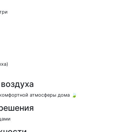
три
ыха)
 воздуха
 комфортной атмосферы дома 🍃
 решения
щами
жности