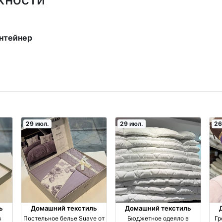
онтейнер
29 июл.
29 июл.
26
ь
Домашний текстиль
Домашний текстиль
з
Постельное белье Suave от
Бюджетное одеяло в
Гр