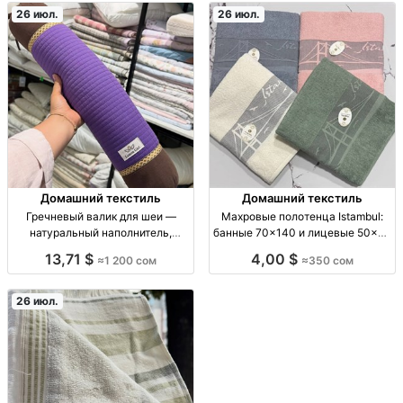
хлопка ранфорс, евро двусп.
домашний текстиль, комфортный
26 июл.
26 июл.
комплект: пододеяльник с пол
сон, бюджетная цена
Домашний текстиль
Домашний текстиль
Гречневый валик для шеи —
Махровые полотенца Istambul:
натуральный наполнитель,
банные 70×140 и лицевые 50×90
прохладный и поддерживающий
оптом — Кыргызстан полотенца
13,71 $
4,00 $
≈1 200 сом
≈350 сом
валик под шею/ортоподдержка;
махр., хлопок, 2 разм.: банн.
наполнитель: гречневая лузга;
70х140, лицев. 50х90; опт, впит.
натуральный; адаптируется под
текстиль для дома/HoReCa
26 июл.
изгиб; не к