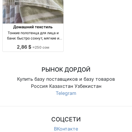
Домашний текстиль
Тонкие полотенца для лица и
бани: быстро сохнут, мягкие и
отлично впитывают — Бишкек
2,86 $
≈250 сом
тонч. полотенца: лицевое/
банное, тонкая махра, быстрая
сушка, высокая впитываемость,
мягкие к коже,
РЫНОК ДОРДОЙ
Купить базу поставщиков и базу товаров
Россия Казахстан Узбекистан
Telegram
СОЦСЕТИ
ВКонтакте