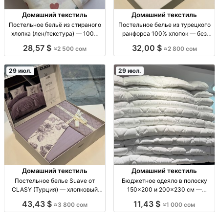
Домашний текстиль
Домашний текстиль
Постельное бельё из стираного
Постельное белье из турецкого
хлопка (лен/текстура) — 100%
ранфорса 100% хлопок — без
хлопок, мягкое и нежное ПБ
катышков, линьки и усадки |
28,57 $
32,00 $
≈2 500 сом
≈2 800 сом
стираный хлопок 100%:
Бишкек Постельное бельё
полуторка (подод 160x210, прост
ранфорс (100% хлопок) Турция:
180x240, нав 50x70) двуспалка
без катышков, без линьки, не
29 июл.
29 июл.
(200x230, про
садится, сохраняет форму
Домашний текстиль
Домашний текстиль
Постельное белье Suave от
Бюджетное одеяло в полоску
CLASY (Турция) — хлопковый
150×200 и 200×230 см —
ранфорс, евро комплект, 5
домашний текстиль одеяло,
43,43 $
11,43 $
≈3 800 сом
≈1 000 сом
оттенков Пост.белье CLASY
полоска, размер
Suave (Турция) из плотного
150×200см/200×230см,