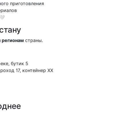
ного приготовления
риалов
🤍
стану
м регионам
страны.
еке, бутик 5
оход 17, контейнер XX
однее