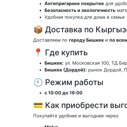
Антипригарное покрытие
для удоб
Безопасность и экологичность
мате
Удобная покупка для дома и семьи 
📦 Доставка по Кыргыз
Доставляем по
городу Бишкек
и
по все
📍 Где купить
Бишкек:
ул. Московская 100, ТД Бер
Бишкек (Дордой):
рынок Дордой, Пр
🕙 Режим работы
с 10:00 до 19:00
💳 Как приобрести выг
Покупайте удобнее и выгоднее через:
Mplus