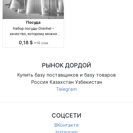
Посуда
Набор посуды Granhel –
качество, которому можно
доверять Набор Granhel, высокое
0,18 $
≈16 сом
качество, 16,000 сом
РЫНОК ДОРДОЙ
Купить базу поставщиков и базу товаров
Россия Казахстан Узбекистан
Telegram
СОЦСЕТИ
ВКонтакте
Instagram