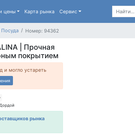
и цены
Карта
рынка
Сервис
Посуда
Номер: 94362
LINA | Прочная
арным покрытием
д и могло устареть
ления
 Дордой
оставщиков рынка