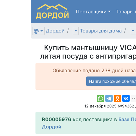
Поставщики
Товары
Дордой
Товары для дома
Купить мантышницу VICA
литая посуда с антиприг
Объявление подано 238 дней наза
Найти похожие объяв
12 декабря 2025 №94362
R00005976
код поставщика в
Базе П
Дордой