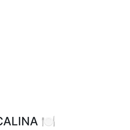
ALINA 🍽️