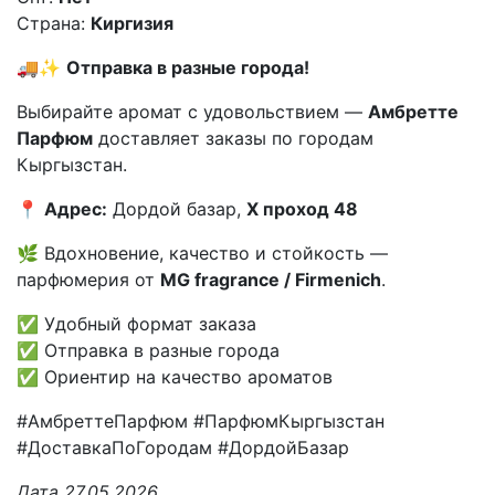
Страна:
Киргизия
🚚✨
Отправка в разные города!
Выбирайте аромат с удовольствием —
Амбретте
Парфюм
доставляет заказы по городам
Кыргызстан.
📍
Адрес:
Дордой базар,
X проход 48
🌿 Вдохновение, качество и стойкость —
парфюмерия от
MG fragrance / Firmenich
.
✅ Удобный формат заказа
✅ Отправка в разные города
✅ Ориентир на качество ароматов
#АмбреттеПарфюм #ПарфюмКыргызстан
#ДоставкаПоГородам #ДордойБазар
Дата 27.05.2026