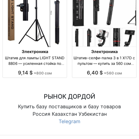
Электроника
Электроника
Штатив для лампы LIGHT STAND
Штатив-селфи-палка 3 в 1 X17D с
8806 — усиленная стойка по
пультом — купить за 560 сом
доступной цене Штатив для
Штатив-селфи-палка 3 в 1 X17D,
9,14 $
6,40 $
≈800 сом
≈560 сом
лампы, LIGHT STAND 8806,
пульт ДУ, для смартфона,
усиленный, опт/розница, 800
отличное качество, 560 сом
сом.
РЫНОК ДОРДОЙ
Купить базу поставщиков и базу товаров
Россия Казахстан Узбекистан
Telegram