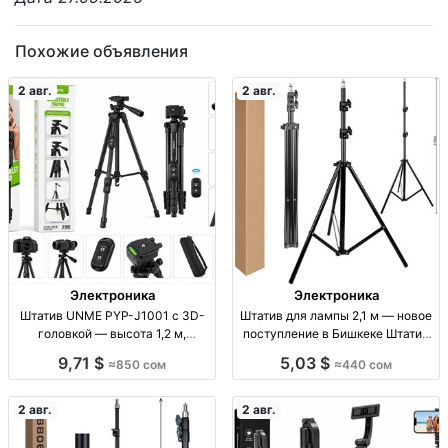
Похожие объявления
2 авг.
2 авг.
Электроника
Электроника
Штатив UNME PYP-J1001 с 3D-
Штатив для лампы 2,1 м — новое
головкой — высота 1,2 м,
поступление в Бишкеке Штатив
нагрузка до 1,5 кг Штатив UNME
для лампы, 2,1 м, опт/розница,
9,71 $
5,03 $
≈850 сом
≈440 сом
PYP-J1001, 3D-головка, высота
Бишкек
1,2 м, нагрузка до 1,5 кг,
быстросъемная площадка 1/4,
2 авг.
2 авг.
тел