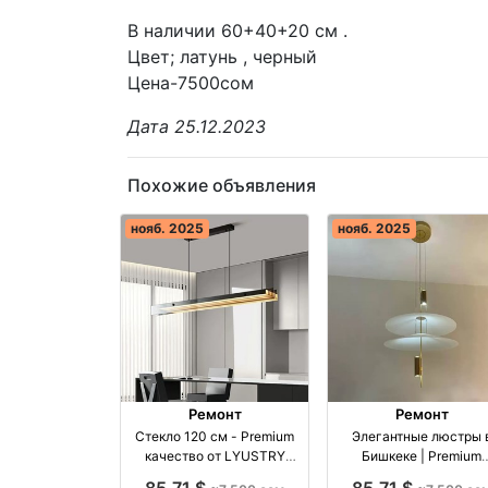
В наличии 60+40+20 см .
Цвет; латунь , черный
Цена-7500сом
Дата 25.12.2023
Похожие объявления
нояб. 2025
нояб. 2025
Ремонт
Ремонт
Стекло 120 см - Premium
Элегантные люстры 
качество от LYUSTRY
Бишкеке | Premium
Бишкека производство
качество оптом
85,71 $
85,71 $