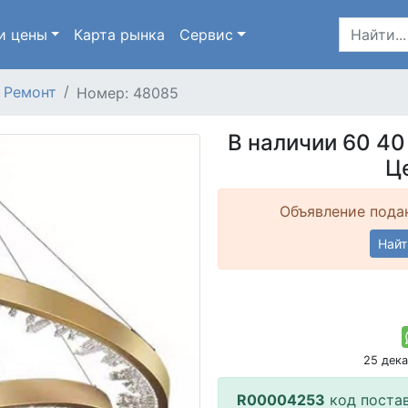
и цены
Карта
рынка
Сервис
Ремонт
Номер: 48085
В наличии 60 40
Ц
Объявление подан
Найт
25 дек
R00004253
код поста