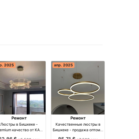
р. 2025
апр. 2025
Ремонт
Ремонт
Люстры в Бишкеке -
Качественные люстры в
emium качество от KAS
Бишкеке - продажа оптом и
 оптом производство
в розницу оптом
62,86 $
85,71 $