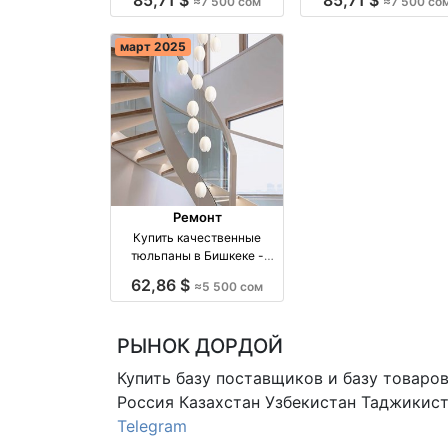
≈7 500 сом
≈7 500 со
Киргизия
производство Киргиз
март 2025
Ремонт
Купить качественные
тюльпаны в Бишкеке -
ЛЮСТРЫ БИШКЕК оптом
62,86 $
≈5 500 сом
производство Киргизия
РЫНОК ДОРДОЙ
Купить базу поставщиков и базу товаро
Россия Казахстан Узбекистан
Таджикист
Telegram