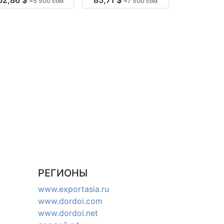
≈5 500 сом
≈7 500 сом
Киргизия
производство Киргизия
РЕГИОНЫ
www.exportasia.ru
www.dordoi.com
www.dordoi.net