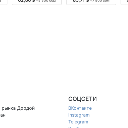
м
≈5 500 сом
≈7 500 сом
ия
производство Киргизия
производство Киргизия
СОЦСЕТИ
в
рынка Дордой
ВКонтакте
ан
Instagram
Telegram