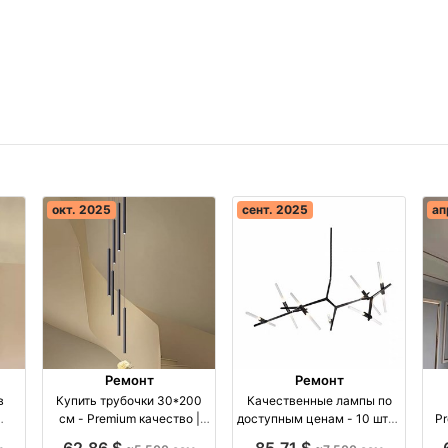
окт. 2025
сент. 2025
ап
Ремонт
Ремонт
в
Купить трубочки 30*200
Качественные лампы по
см - Premium качество |
доступным ценам - 10 штук
Pr
Люстры Бишкек оптом
в наличии оптом
Light
62,86 $
85,71 $