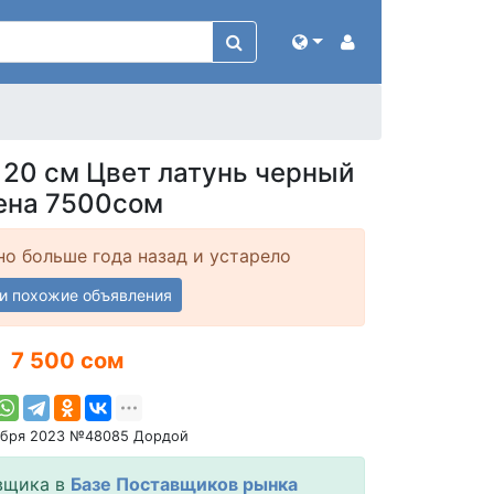
 20 см Цвет латунь черный
ена 7500сом
о больше года назад и устарело
и похожие объявления
7 500 сом
абря 2023 №48085 Дордой
вщика в
Базе Поставщиков рынка