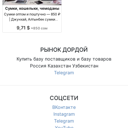
Сумки, кошельки, чемоданы
Сумки оптом и поштучно — 850 ₽
| Джунхай, Алтынбек сумки
оптом/в розницу, цену уточнять
9,71 $
≈850 сом
по модели, повседневные, для
магазинов и розницы
РЫНОК ДОРДОЙ
Купить базу поставщиков и базу товаров
Россия Казахстан Узбекистан
Telegram
СОЦСЕТИ
ВКонтакте
Instagram
Telegram
YouTube