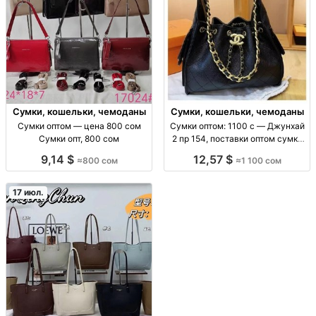
Сумки, кошельки, чемоданы
Сумки, кошельки, чемоданы
Сумки оптом — цена 800 сом
Сумки оптом: 1100 с — Джунхай
Сумки опт, 800 сом
2 пр 154, поставки оптом сумки
оптом (ассорт. «Джунхай 2 пр
9,14 $
12,57 $
≈800 сом
≈1 100 сом
154»), цена 1100 с, поставки для
розницы и маркетплейсов, опт/
пар
17 июл.