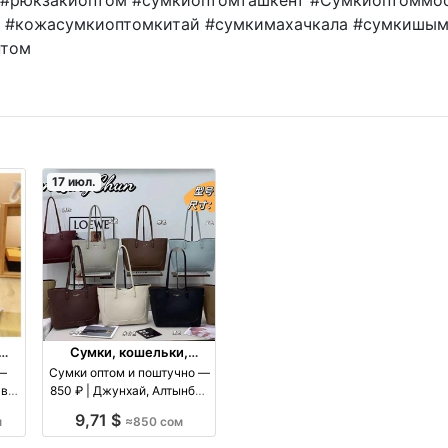
 #кожасумкиоптомкитай #сумкимахачкала #сумкишым
птом
17 июл.
Сумки, кошельки,
чемоданы
 —
Сумки оптом и поштучно —
авки
850 ₽ | Джунхай, Алтынбек
оптом
9,71 $
м
≈850 сом