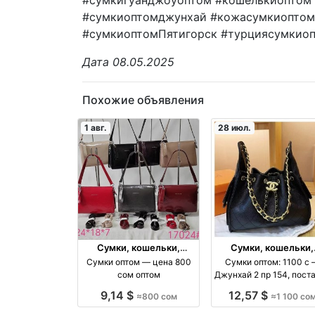
#сумкиоптомджунхай #кожасумкиоптом
#сумкиоптомПятигорск #турциясумкио
Дата 08.05.2025
Похожие объявления
1 авг.
28 июл.
Сумки, кошельки,
Сумки, кошельки,
чемоданы
чемоданы
Сумки оптом — цена 800
Сумки оптом: 1100 с
сом оптом
Джунхай 2 пр 154, пост
оптом оптом
9,14 $
12,57 $
≈800 сом
≈1 100 со