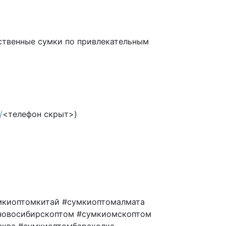
ественные сумки по привлекательным
/
<телефон скрыт>)
мкиоптомкитай #сумкиоптомалмата
новосибирскоптом #сумкиомскоптом
ква #сумкиоптомбарахолка