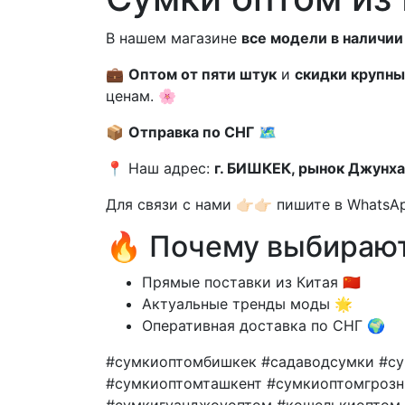
В нашем магазине
все модели в наличии
💼
Оптом от пяти штук
и
скидки крупн
ценам. 🌸
📦
Отправка по СНГ
🗺
📍 Наш адрес:
г. БИШКЕК, рынок Джунха
Для связи с нами 👉🏻👉🏻 пишите в Whats
🔥 Почему выбирают
Прямые поставки из Китая 🇨🇳
Актуальные тренды моды 🌟
Оперативная доставка по СНГ 🌍
#сумкиоптомбишкек #садаводсумки #с
#сумкиоптомташкент #сумкиоптомгроз
#сумкигуанджоуоптом #кошелькиоптом