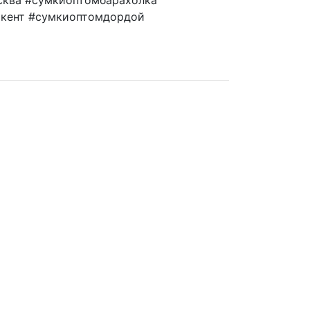
кент #сумкиоптомдордой