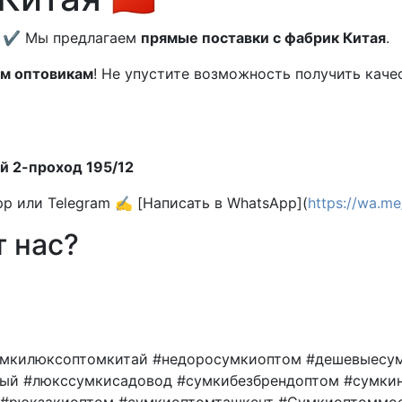
✔️ Мы предлагаем
прямые поставки с фабрик Китая
.
ым оптовикам
! Не упустите возможность получить кач
й 2-проход 195/12
App или Telegram ✍️ [Написать в WhatsApp](
https://wa.me
 нас?
умкилюксоптомкитай #недоросумкиоптом #дешевыесу
ный #люкссумкисадовод #сумкибезбрендоптом #сумки
 #рюкзакиоптом #сумкиоптомташкент #Сумкиоптоммос