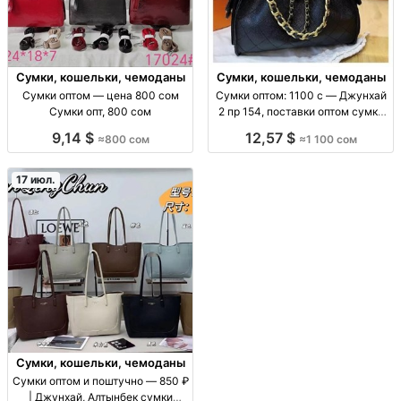
Сумки, кошельки, чемоданы
Сумки, кошельки, чемоданы
Сумки оптом — цена 800 сом
Сумки оптом: 1100 с — Джунхай
Сумки опт, 800 сом
2 пр 154, поставки оптом сумки
оптом (ассорт. «Джунхай 2 пр
9,14 $
12,57 $
≈800 сом
≈1 100 сом
154»), цена 1100 с, поставки для
розницы и маркетплейсов, опт/
пар
17 июл.
Сумки, кошельки, чемоданы
Сумки оптом и поштучно — 850 ₽
| Джунхай, Алтынбек сумки