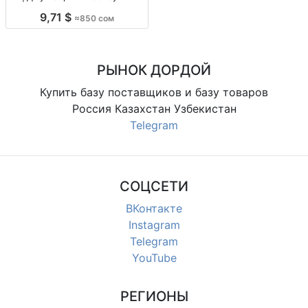
оптом/в розницу, цену уточнять
9,71 $
≈850 сом
по модели, повседневные, для
магазинов и розницы
РЫНОК ДОРДОЙ
Купить базу поставщиков и базу товаров
Россия Казахстан Узбекистан
Telegram
СОЦСЕТИ
ВКонтакте
Instagram
Telegram
YouTube
РЕГИОНЫ