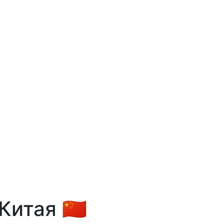
итая 🇨🇳