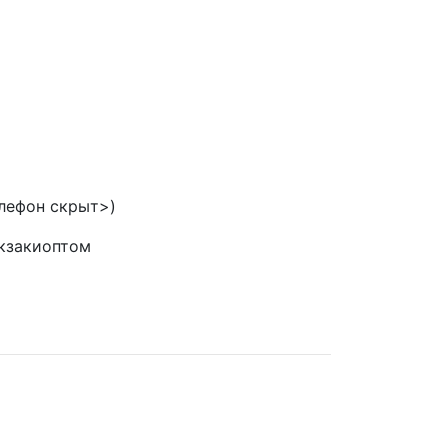
лефон скрыт>)
кзакиоптом