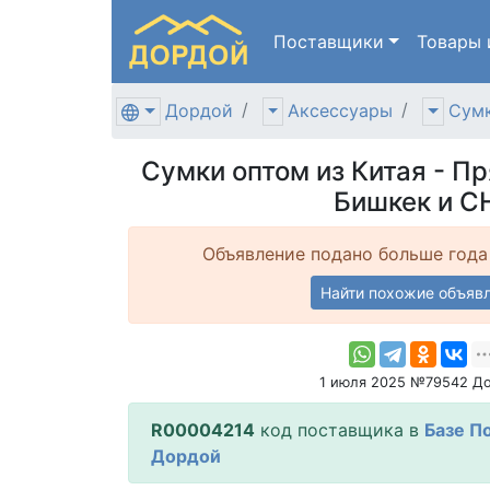
Поставщики
Товары
Дордой
Аксессуары
Сумк
Сумки оптом из Китая - П
Бишкек и С
Объявление подано больше года
Найти похожие объяв
1 июля 2025 №79542 Д
R00004214
код поставщика в
Базе П
Дордой