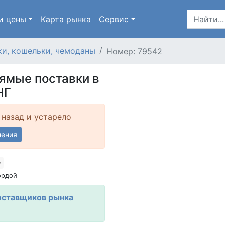
и цены
Карта
рынка
Сервис
и, кошельки, чемоданы
Номер: 79542
рямые поставки в
НГ
 назад и устарело
ления
ордой
оставщиков рынка