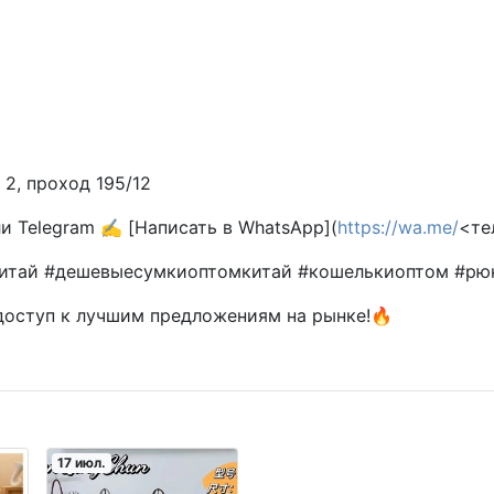
 2, проход 195/12
ли Telegram ✍️ [Написать в WhatsApp](
https://wa.me/
<те
итай #дешевыесумкиоптомкитай #кошелькиоптом #рю
 доступ к лучшим предложениям на рынке!🔥
17 июл.