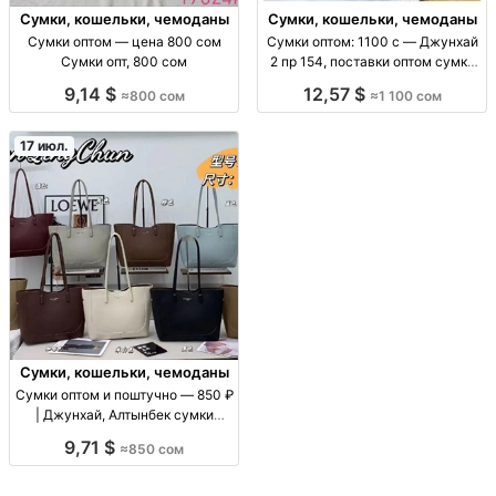
Сумки, кошельки, чемоданы
Сумки, кошельки, чемоданы
Сумки оптом — цена 800 сом
Сумки оптом: 1100 с — Джунхай
Сумки опт, 800 сом
2 пр 154, поставки оптом сумки
оптом (ассорт. «Джунхай 2 пр
9,14 $
12,57 $
≈800 сом
≈1 100 сом
154»), цена 1100 с, поставки для
розницы и маркетплейсов, опт/
пар
17 июл.
Сумки, кошельки, чемоданы
Сумки оптом и поштучно — 850 ₽
| Джунхай, Алтынбек сумки
оптом/в розницу, цену уточнять
9,71 $
≈850 сом
по модели, повседневные, для
магазинов и розницы