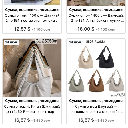
Сумки, кошельки, чемоданы
Сумки, кошельки, чемоданы
Сумки оптом: 1100 с — Джунхай
Сумки оптом 1400 с — Джунхай,
2 пр 154, поставки оптом сумки
2 пр 154, Алтынбек опт, сумки,
оптом (ассорт. «Джунхай 2 пр
Джунхай, 2 пр 154, Алтынбек;
12,57 $
16,00 $
≈1 100 сом
≈1 400 сом
154»), цена 1100 с, поставки для
цена 1400 с, для магазинов/
розницы и маркетплейсов, опт/
перепродажи
пар
14 июл.
14 июл.
Сумки, кошельки, чемоданы
Сумки, кошельки, чемоданы
Сумки оптом из Китая (Джунхай):
Сумки оптом Джунхай —
цена 1450 ₽ — выгодные партии
выгодные цены на модели 2 пр
для торговли сумки оптом;
154 опт сумки; бренды линейки
16,57 $
16,57 $
≈1 450 сом
≈1 450 сом
поставка из Китая (Джунхай);
Джунхай; модель 2 пр 154;
цена от 1450 ₽; партии для
ассортимент для розн/