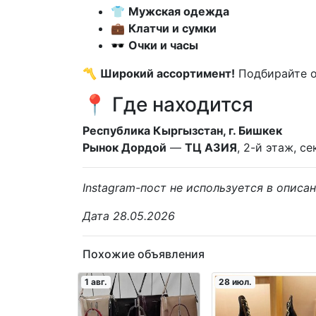
👕
Мужская одежда
💼
Клатчи и сумки
🕶
Очки и часы
〽️
Широкий ассортимент!
Подбирайте о
📍 Где находится
Республика Кыргызстан, г. Бишкек
Рынок Дордой
—
ТЦ АЗИЯ
, 2-й этаж, с
Instagram-пост не используется в описа
Дата 28.05.2026
Похожие объявления
1 авг.
28 июл.