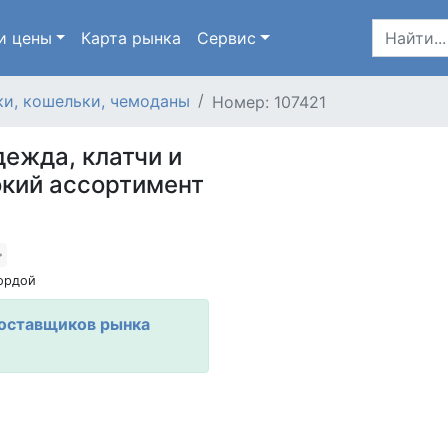
и цены
Карта
рынка
Сервис
и, кошельки, чемоданы
Номер: 107421
дежда, клатчи и
окий ассортимент
ордой
Поставщиков рынка