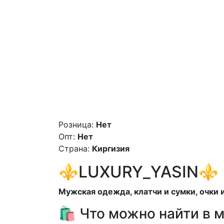
Розница:
Нет
Опт:
Нет
Страна:
Киргизия
⚜️LUXURY_YASIN⚜️
Мужская одежда, клатчи и сумки, очки 
🛍️ Что можно найти в 