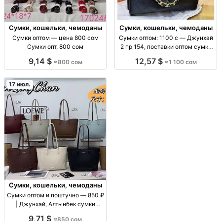
Сумки, кошельки, чемоданы
Сумки, кошельки, чемоданы
Сумки оптом — цена 800 сом
Сумки оптом: 1100 с — Джунхай
Сумки опт, 800 сом
2 пр 154, поставки оптом сумки
оптом (ассорт. «Джунхай 2 пр
9,14 $
12,57 $
≈800 сом
≈1 100 сом
154»), цена 1100 с, поставки для
розницы и маркетплейсов, опт/
пар
17 июл.
Сумки, кошельки, чемоданы
Сумки оптом и поштучно — 850 ₽
| Джунхай, Алтынбек сумки
оптом/в розницу, цену уточнять
9,71 $
≈850 сом