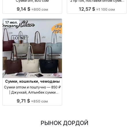
Сумки опт, 800 сом
2 пр 154, поставки оптом сумки
оптом (ассорт. «Джунхай 2 пр
9,14 $
12,57 $
≈800 сом
≈1 100 сом
154»), цена 1100 с, поставки для
розницы и маркетплейсов, опт/
пар
17 июл.
Сумки, кошельки, чемоданы
Сумки оптом и поштучно — 850 ₽
| Джунхай, Алтынбек сумки
оптом/в розницу, цену уточнять
9,71 $
≈850 сом
по модели, повседневные, для
магазинов и розницы
РЫНОК ДОРДОЙ