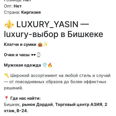
Опт:
Нет
Страна:
Киргизия
⚜️ LUXURY_YASIN —
luxury-выбор в Бишкеке
Клатчи и сумки
👜✨
Очки и часы
🕶️⌚
Мужская одежда
👕🔥
〽️ Широкий ассортимент на любой стиль и случай
— от повседневных образов до более эффектных
решений.
📍
Где нас найти:
Бишкек,
рынок Дордой
,
Торговый центр АЗИЯ
,
2
этаж, В-24
.