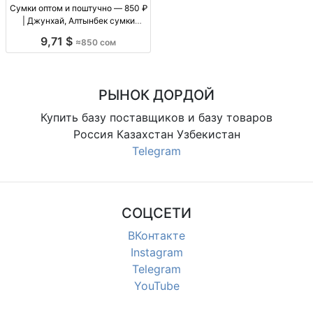
Сумки оптом и поштучно — 850 ₽
| Джунхай, Алтынбек сумки
оптом/в розницу, цену уточнять
9,71 $
≈850 сом
по модели, повседневные, для
магазинов и розницы
РЫНОК ДОРДОЙ
Купить базу поставщиков и базу товаров
Россия Казахстан Узбекистан
Telegram
СОЦСЕТИ
ВКонтакте
Instagram
Telegram
YouTube