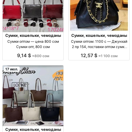
Сумки, кошельки, чемоданы
Сумки, кошельки, чемоданы
Сумки оптом — цена 800 сом
Сумки оптом: 1100 с — Джунхай
Сумки опт, 800 сом
2 пр 154, поставки оптом сумки
оптом (ассорт. «Джунхай 2 пр
9,14 $
12,57 $
≈800 сом
≈1 100 сом
154»), цена 1100 с, поставки для
розницы и маркетплейсов, опт/
пар
17 июл.
Сумки, кошельки, чемоданы