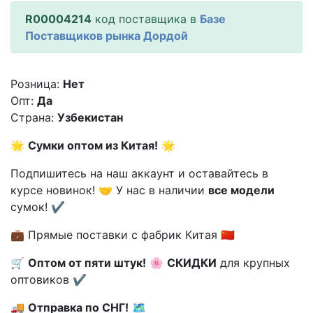
R00004214
код поставщика в
Базе
Поставщиков рынка Дордой
Розница:
Нет
Опт:
Да
Страна:
Узбекистан
🌟
Сумки оптом из Китая!
🌟
Подпишитесь на наш аккаунт и оставайтесь в
курсе новинок! 🤝 У нас в наличии
все модели
сумок! ✔️
💼 Прямые поставки с фабрик Китая 🇨🇳
🛒
Оптом от пяти штук!
🌸
СКИДКИ
для крупных
оптовиков ✔️
🚚
Отправка по СНГ!
🗺