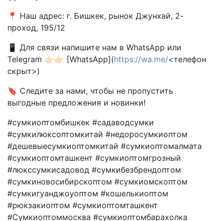
📍 Наш адрес: г. Бишкек, рынок Джунхай, 2-
проход, 195/12
📱 Для связи напишите нам в WhatsApp или
Telegram 👉🏻👉🏻 [WhatsApp](
https://wa.me/
<телефон
скрыт>)
🔖 Следите за нами, чтобы не пропустить
выгодные предложения и новинки!
#сумкиоптомбишкек #садаводсумки
#сумкилюксоптомкитай #недоросумкиоптом
#дешевыесумкиоптомкитай #сумкиоптомалмата
#сумкиоптомташкент #сумкиоптомгрозный
#люкссумкисадовод #сумкибезбрендоптом
#сумкиновосибирскоптом #сумкиомскоптом
#сумкигуанджоуоптом #кошелькиоптом
#рюкзакиоптом #сумкиоптомташкент
#Сумкиоптоммосква #сумкиоптомбарахолка